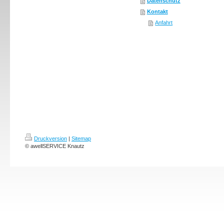
Datenschutz
Kontakt
Anfahrt
Druckversion
|
Sitemap
© awellSERVICE Knautz